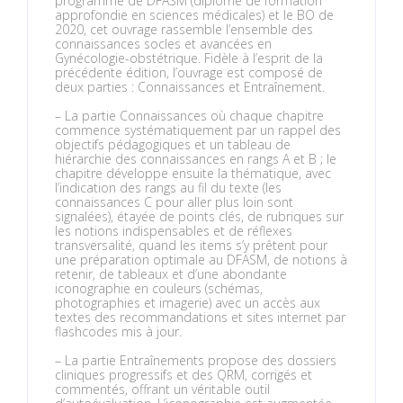
programme de DFASM (diplôme de formation
approfondie en sciences médicales) et le BO de
2020, cet ouvrage rassemble l’ensemble des
connaissances socles et avancées en
Gynécologie-obstétrique. Fidèle à l’esprit de la
précédente édition, l’ouvrage est composé de
deux parties : Connaissances et Entraînement.
– La partie Connaissances où chaque chapitre
commence systématiquement par un rappel des
objectifs pédagogiques et un tableau de
hiérarchie des connaissances en rangs A et B ; le
chapitre développe ensuite la thématique, avec
l’indication des rangs au fil du texte (les
connaissances C pour aller plus loin sont
signalées), étayée de points clés, de rubriques sur
les notions indispensables et de réflexes
transversalité, quand les items s’y prêtent pour
une préparation optimale au DFASM, de notions à
retenir, de tableaux et d’une abondante
iconographie en couleurs (schémas,
photographies et imagerie) avec un accès aux
textes des recommandations et sites internet par
flashcodes mis à jour.
– La partie Entraînements propose des dossiers
cliniques progressifs et des QRM, corrigés et
commentés, offrant un véritable outil