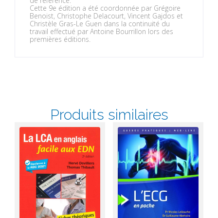
de référence.
Cette 9e édition a été coordonnée par
Grégoire
Benoist, Christophe Delacourt, Vincent Gajdos et
Christèle Gras-Le Guen
dans la continuité du
travail effectué par
Antoine Bourrillon
lors des
premières éditions.
Produits similaires