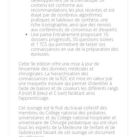
développement de la thématique. Le
contenu est conforme aux
recommandations les plus récentes et est
étayé par de nombreux algorithmes
pratiques et tableaux de synthèse, une
riche iconographie, ainsi que des renvois
aux conférences de consensus et d’experts.
Une partie
Entraînement
proposant 10
dossiers progressifs, 50 questions isolées
et 1 TCS qui permettent de tester ses
connaissances en vue de la préparation des
épreuves.
Cette 9e
édition offre une mise à jour de
l’ensemble des données médicales et
chirurgicales
. La hiérarchisation des
connaissances de la R2C
est mise en valeur par
une maquette évoluée qui permet d’identifier à
l’aide de balises et de couleurs les différents rangs
A (noir) B (bleu) et C (vert) facilitant ainsi
l’apprentissage.
Cet ouvrage est le fruit du travail collectif des
membres du
Collège national des pédiatres
universitaires
et du
Collège national hospitalier et
universitaire de Chirurgie pédiatrique
qui ont réuni
tous les experts de la Médecine de l’enfant et de
l’adolescent faisant de cet ouvrage un document