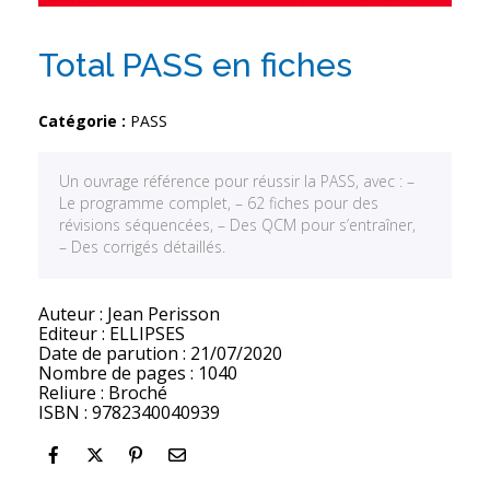
Total PASS en fiches
Catégorie :
PASS
Un ouvrage référence pour réussir la PASS, avec : –
Le programme complet, – 62 fiches pour des
révisions séquencées, – Des QCM pour s’entraîner,
– Des corrigés détaillés.
Auteur : Jean Perisson
Editeur : ELLIPSES
Date de parution : 21/07/2020
Nombre de pages : 1040
Reliure : Broché
ISBN : 9782340040939